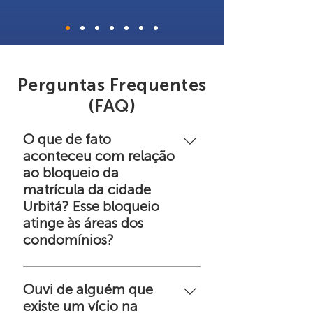
Perguntas Frequentes
(FAQ)
O que de fato
aconteceu com relação
ao bloqueio da
matrícula da cidade
Urbitá? Esse bloqueio
atinge às áreas dos
condomínios?
O projeto urbanístico da Urbitá –
Etapa I, aprovado pelo GDF por
Ouvi de alguém que
meio do Decreto n. 41.770/2021,
existe um vício na