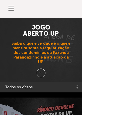
JOGO
ABERTO UP
Saiba o que é verdade e o que é
mentira sobre a regularização
dos condomínios da Fazenda
Paranoazinho e a atuação da
UP.
Todos os vídeos